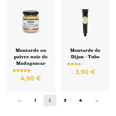
Moutarde au
Moutarde de
poivre noir de
Dijon - Tube
Madagascar
Note
3,90
€
3.50
Note
sur 5
4,90
€
4.75
sur 5
←
1
2
3
4
→