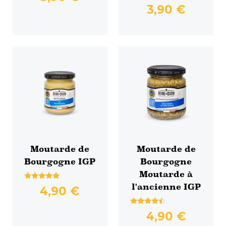
Note
sur 5
3,90
€
4.78
sur 5
Moutarde de
Moutarde de
Bourgogne IGP
Bourgogne
Moutarde à
Note
l'ancienne IGP
4,90
€
5.00
sur 5
Note
4,90
€
4.25
sur 5