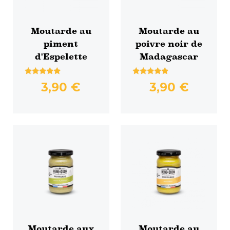
Moutarde au
Moutarde au
piment
poivre noir de
d'Espelette
Madagascar
Note
Note
3,90
€
3,90
€
4.92
4.67
sur 5
sur 5
Moutarde aux
Moutarde au