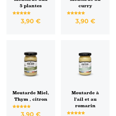
5 plantes
curry
Note
Note
3,90
€
3,90
€
5.00
4.75
sur 5
sur 5
Moutarde Miel,
Moutarde à
Thym , citron
l'ail et au
romarin
Note
3,90
€
5.00