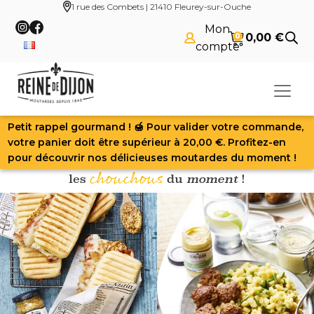
1 rue des Combets | 21410 Fleurey-sur-Ouche
Panneau de gestion des cookies
Mon
0,00
€
0
compte
Petit rappel gourmand ! 🍯 Pour valider votre commande,
votre panier doit être supérieur à 20,00 €. Profitez-en
,
Nos
clients
les couronnent
pour découvrir nos délicieuses moutardes du moment !
chouchous
les
du
moment
!