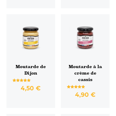
Moutarde de
Moutarde à la
Dijon
crème de
cassis
Note
4,50
€
5.00
Note
sur 5
4,90
€
4.83
sur 5