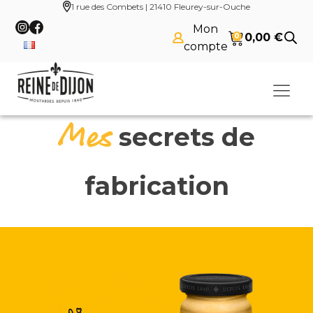
1 rue des Combets | 21410 Fleurey-sur-Ouche
Mon
0,00
€
0
compte
Mes
secrets de
fabrication