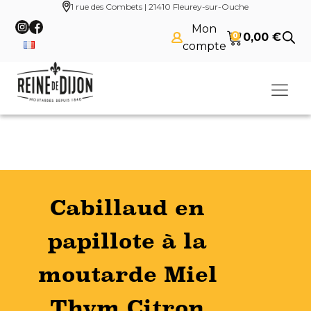
1 rue des Combets | 21410 Fleurey-sur-Ouche
Mon
0,00
€
0
compte
Cabillaud en
papillote à la
moutarde Miel
Thym Citron