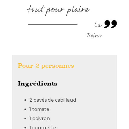
tout pour plaire
La
Reine
Pour
2
personnes
Ingrédients
2 pavés de cabillaud
1 tomate
1 poivron
1 courgette