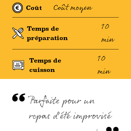
Coût moyen
Coût
10
Temps de
min
préparation
10
Temps de
min
cuisson
Parfaite pour un
repas d'été improvisé