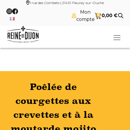
1 rue des Combets | 21410 Fleurey-sur-Ouche
Mon
0,00
€
0
compte
Poêlée de
courgettes aux
crevettes et à la
moutarde mojito