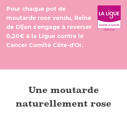
Pour chaque pot de
moutarde rose vendu, Reine
de Dijon s'engage à reverser
0,20€ à la Ligue contre le
Cancer Comité Côte-d'Or.
.
Une moutarde
naturellement rose