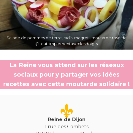
Salade de pommes de terre, radis, magret , moutarde rose de
@toutsimplementaveclesdoigts
La Reine
vous attend sur les réseaux
sociaux pour
y partager vos idées
recettes avec cette moutarde solidaire !
Reine de Dijon
1 rue des Combets