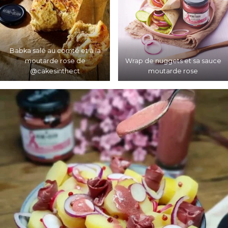
Babka salé au comté et à la
moutarde rose de
Wrap de nuggets et sa sauce
@cakesinthect
moutarde rose