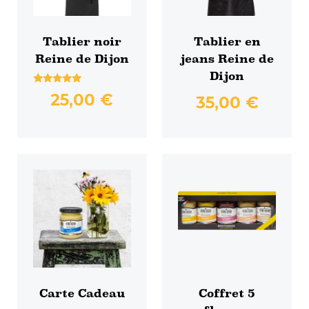
Tablier noir
Tablier en
Reine de Dijon
jeans Reine de
Dijon
Note
25,00
€
35,00
€
5.00
sur 5
Ce
produit
a
plusieurs
variations.
Les
options
Carte Cadeau
Coffret 5
peuvent