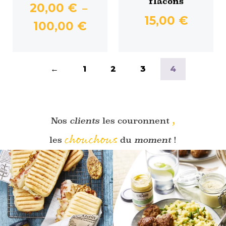
flacons
être
20,00
€
–
choisies
15,00
€
Plage
100,00
€
sur
de
la
prix :
page
du
20,00 €
←
1
2
3
4
produit
à
100,00 €
,
Nos
clients
les couronnent
chouchous
les
du
moment
!