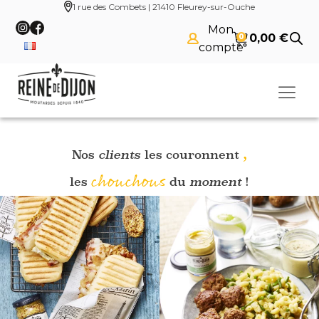
1 rue des Combets | 21410 Fleurey-sur-Ouche
Panneau de gestion des cookies
Mon
0,00
€
0
compte
,
Nos
clients
les couronnent
chouchous
les
du
moment
!