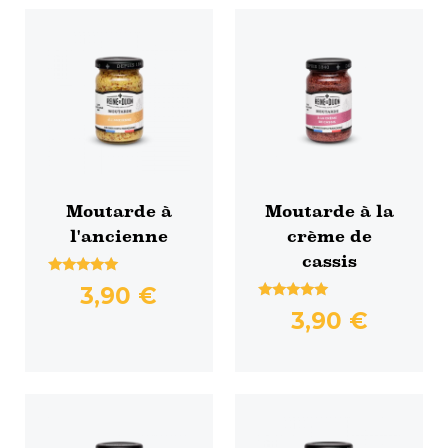
Moutarde à
Moutarde à la
l'ancienne
crème de
cassis
Note
3,90
€
4.83
Note
sur 5
3,90
€
4.80
sur 5