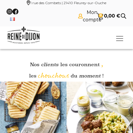
1 rue des Combets | 21410 Fleurey-sur-Ouche
Mon
0,00
€
0
compte
,
Nos
clients
les couronnent
chouchous
les
du
moment
!