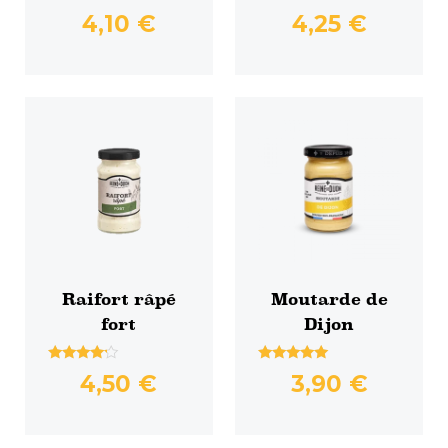
4,10
€
4,25
€
Raifort râpé
Moutarde de
fort
Dijon
Note
Note
4,50
€
3,90
€
4.00
4.86
sur 5
sur 5