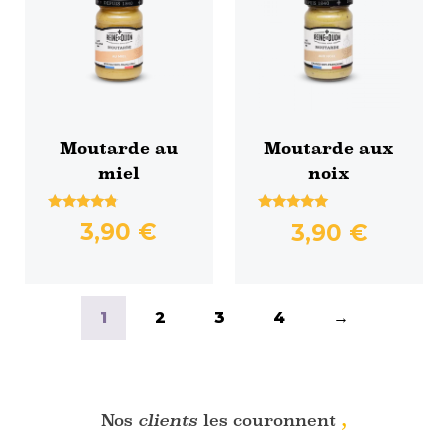
Moutarde au
Moutarde aux
miel
noix
Note
Note
3,90
€
3,90
€
4.60
5.00
sur 5
sur 5
1
2
3
4
→
,
Nos
clients
les couronnent