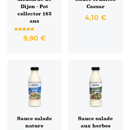
à
à
Dijon - Pot
Caesar
collector 185
14,70 €.
12,51 €.
4,10
€
ans
Note
9,90
€
5.00
sur 5
Sauce salade
Sauce salade
nature
aux herbes