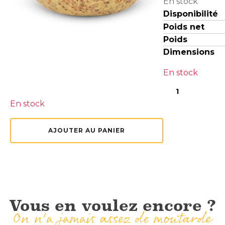
En stock
Disponibilité
Poids net
Poids
Dimensions
En stock
quantité
En stock
de
Moutarde
à
AJOUTER AU PANIER
l'ancienne
Vous en voulez encore ?
On n'a jamais assez de moutarde