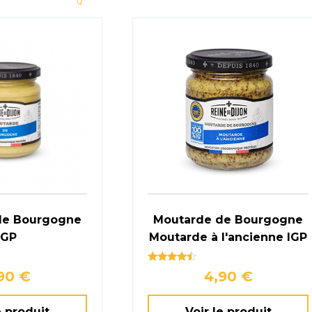
de Bourgogne
Moutarde de Bourgogne
IGP
Moutarde à l'ancienne IGP
Note
,90
€
4,90
€
4.25
sur 5
e produit
Voir le produit