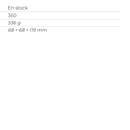
En stock
350
536 g
68 × 68 × 119 mm