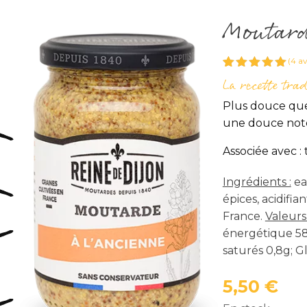
Moutard
(
4
avi
Noté
4
5.00
La recette tra
sur 5
basé sur
Plus douce que
notations
client
une douce note 
Associée avec :
Ingrédients :
ea
épices, acidifia
France.
Valeurs
énergétique 584
saturés 0,8g; Gl
5,50
€