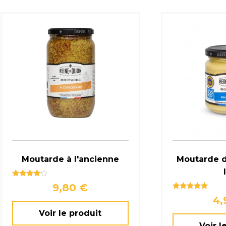
Moutarde à l'ancienne
Moutarde 
Note
9,80
€
4.00
Note
sur 5
4
5.00
sur 5
Voir le produit
Voir l